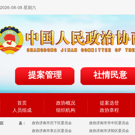
2026-08-08 星期六
提案管理
社情民意
首页
政协概况
提案选登
人员组成
组织机构
政协章程
政协济南市历下区委员会
政协济南市市中区委员会
区
县：
政协济南市章丘区委员会
政协济南市济阳区委员会