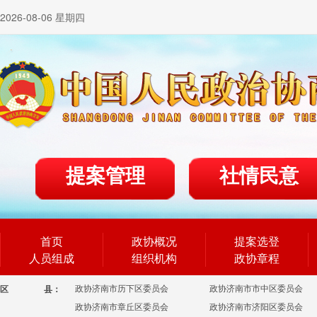
2026-08-06 星期四
提案管理
社情民意
首页
政协概况
提案选登
人员组成
组织机构
政协章程
政协济南市历下区委员会
政协济南市市中区委员会
区
县：
政协济南市章丘区委员会
政协济南市济阳区委员会