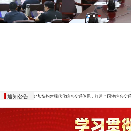
通知公告
知
关于征集“加快构建现代化综合交通体系，打造全国性综合交通枢纽