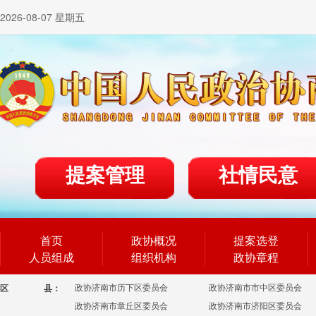
2026-08-07 星期五
提案管理
社情民意
首页
政协概况
提案选登
人员组成
组织机构
政协章程
政协济南市历下区委员会
政协济南市市中区委员会
区
县：
政协济南市章丘区委员会
政协济南市济阳区委员会