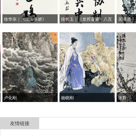
徐华东｜《江山多娇》
徐长玉｜《发挥凝聚》八言
吴泽浩｜《
联
卢化刚
杨晓刚
张辉
友情链接
全国政协
山东省政协
济南市人民政府