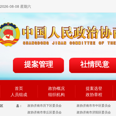
2026-08-08 星期六
提案管理
社情民意
首页
政协概况
提案选登
人员组成
组织机构
政协章程
政协济南市历下区委员会
政协济南市市中区委员会
区
县：
政协济南市章丘区委员会
政协济南市济阳区委员会