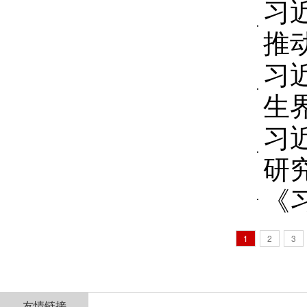
习
推
习
生
习
研
《
1
2
3
友情链接