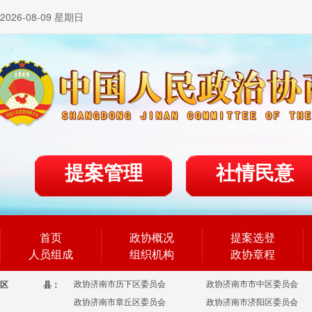
2026-08-09 星期日
提案管理
社情民意
首页
政协概况
提案选登
人员组成
组织机构
政协章程
政协济南市历下区委员会
政协济南市市中区委员会
区
县：
政协济南市章丘区委员会
政协济南市济阳区委员会