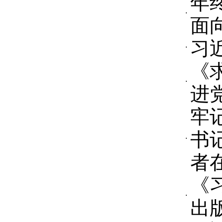
年
面
习
《
进
牢
书
者
《
出