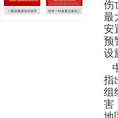
伤
一图读懂|政协济南市
转存！60条要点速览二
最
安
预
设
指
组
害
地