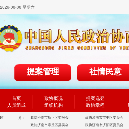
2026-08-08 星期六
提案管理
社情民意
首页
政协概况
提案选登
人员组成
组织机构
政协章程
政协济南市历下区委员会
政协济南市市中区委员会
区
县：
政协济南市章丘区委员会
政协济南市济阳区委员会