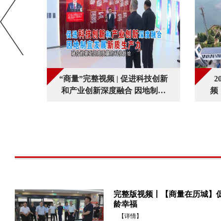
：挖掘
“商量”完整视频 | 促进科技创新
2
会内涵
和产业创新深度融合 因地制宜
频
发展新质生产力
—
完整版视频丨【商量在历城】促
龄幸福
【详情】