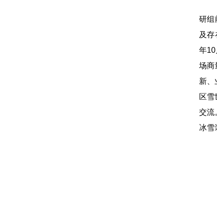
研组
及存
年1
场商
新、
区雪
交流
冰雪