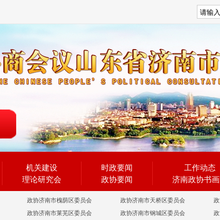
搜索
机关建设
时政要闻
工作动态
理论研究会
政协要闻
济南政协书画
政协济南市槐荫区委员会
政协济南市天桥区委员会
政
政协济南市莱芜区委员会
政协济南市钢城区委员会
政