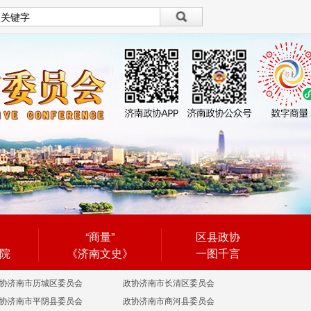
设为首页
|
繁體
繁體
“商量”
区县政协
院
《济南文史》
一图千言
协济南市历城区委员会
政协济南市长清区委员会
协济南市平阴县委员会
政协济南市商河县委员会