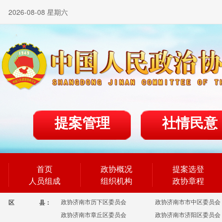
2026-08-08 星期六
提案管理
社情民意
首页
政协概况
提案选登
人员组成
组织机构
政协章程
政协济南市历下区委员会
政协济南市市中区委员会
区
县：
政协济南市章丘区委员会
政协济南市济阳区委员会