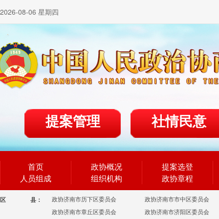
2026-08-06 星期四
提案管理
社情民意
首页
政协概况
提案选登
人员组成
组织机构
政协章程
政协济南市历下区委员会
政协济南市市中区委员会
区
县：
政协济南市章丘区委员会
政协济南市济阳区委员会