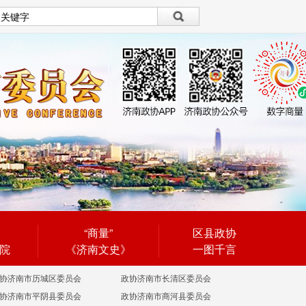
设为首页
|
繁體
繁體
“商量”
区县政协
院
《济南文史》
一图千言
协济南市历城区委员会
政协济南市长清区委员会
协济南市平阴县委员会
政协济南市商河县委员会