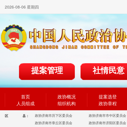
2026-08-06 星期四
提案管理
社情民意
首页
政协概况
提案选登
人员组成
组织机构
政协章程
政协济南市历下区委员会
政协济南市市中区委员会
区
县：
政协济南市章丘区委员会
政协济南市济阳区委员会