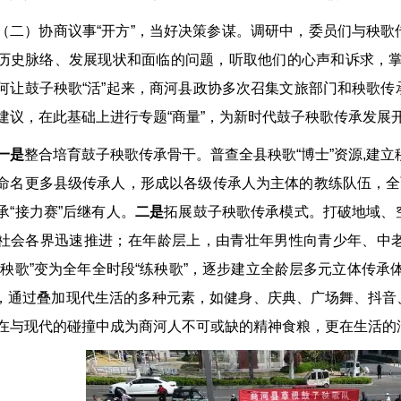
（二）协商议事“开方”，当好决策参谋。调研中，委员们与秧
历史脉络、发展现状和面临的问题，听取他们的心声和诉求，掌握
何让鼓子秧歌“活”起来，商河县政协多次召集文旅部门和秧歌
建议，在此基础上进行专题“商量”，为新时代鼓子秧歌传承发展开
一是
整合培育鼓子秧歌传承骨干。普查全县秧歌“博士”资源,建
命名更多县级传承人，形成以各级传承人为主体的教练队伍，全
承“接力赛”后继有人。
二是
拓展鼓子秧歌传承模式。打破地域、
社会各界迅速推进；在年龄层上，由青壮年男性向青少年、中
闹秧歌”变为全年全时段“练秧歌”，逐步建立全龄层多元立体传承
”，通过叠加现代生活的多种元素，如健身、庆典、广场舞、抖
在与现代的碰撞中成为商河人不可或缺的精神食粮，更在生活的