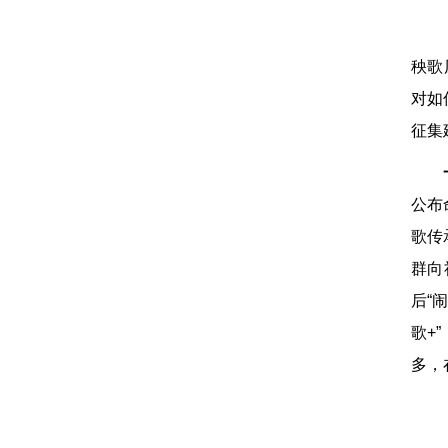
秧歌
对如
征集
公布
歌传
群向
后“
歌+
多，