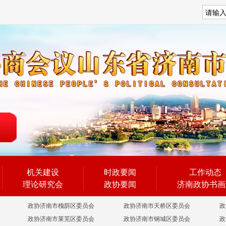
搜索
机关建设
时政要闻
工作动态
理论研究会
政协要闻
济南政协书画
政协济南市槐荫区委员会
政协济南市天桥区委员会
政
政协济南市莱芜区委员会
政协济南市钢城区委员会
政