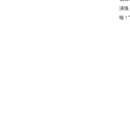
演练
啦！