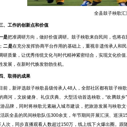
全县鼓子秧歌汇
三、工作的创新点和价值
一是
把准调研方向，做好价值调研。鼓子秧歌来自民间，也将在
；
二是
在充分发挥协商平台作用的基础上，重视非遗传承人和民
调研质量，让优秀传统文化与时代精神紧密结合，实现文化价值
性发展，在新时代焕发勃勃生机。
四、取得的成果
目前，新评选鼓子秧歌县级传承人48人，全部社区都有鼓子秧歌
的商河，文娱健身、礼仪庆典、大型活动首选秧歌，“欢腾鼓乡
旅游品牌，同时将秧歌元素融入城市建设，把旅游发展与秧歌文
。活跃全县的民间秧歌队伍300余支，年节期间开展汇演、巡演15
万人次，同步直播观看人数超过150万，线上线下火爆出圈。跟