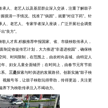
歌传承人、老艺人以及基层群众深入交谈，注重了解鼓子
摸清一手情况。找准了“病因”，就要“对症下药”。针
传承人、老艺人、专家学者深入座谈，广泛开展社会调查
出“良方”。
立秧歌人才库,积极推荐申报国家、省、市级秧歌传承人，
面制定收徒传艺计划，大力推进“非遗进校园”，确保秧
空间、时间限制，在范围上，由农村向县城、由特定人
老年、妇女儿童全面铺开；在时间上，由春节元宵节前
体系。
三是
探索与时俱进的发展路径。创新实施“鼓子秧
音、视频号等，让鼓子秧歌玩得带劲，传得更远，关注更
滋养下为秧歌传承注入不竭动力。