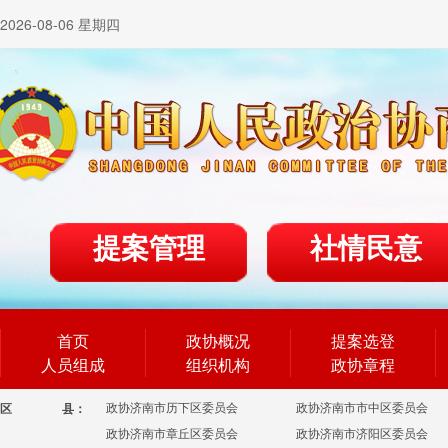
2026-08-06 星期四
提案管理
社情民意
首页
政协概况
提案选登
人员组成
组织机构
政协章程
政协济南市历下区委员会
政协济南市市中区委员会
区
县：
政协济南市章丘区委员会
政协济南市济阳区委员会