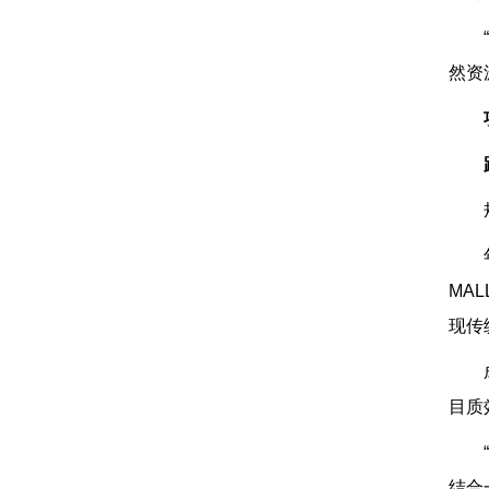
然资
MA
现传
目质
结合