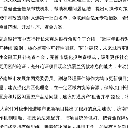
二是健全全链条帮扶机制，帮助梳理问题症结、提出可操作对策
城中村改造顺利入选第一批白名单，争取到百亿元专项借款，希
项目范围、开发时序、资金方案。
交通银行市中支行行长朱爽从银行角度作了介绍，“近两年银行
可持续’原则，核心是商业可行性测算。”同时建议，未来城市
性金融工具补充资本金，完善市场化投融资模式，吸引更多社会
更周密的论证，充分论证项目现金流覆盖贷款本息的能力，主动
济南城市发展集团党委委员、副总经理霍仁禄作为城市更新项目
题，建议强化片区化理念，在一定区域内统筹资源，保障项目长
置房和片区闲置资产盘活问题，建议打通房产“租售并举”路径，
“大家针对稳步推进城市更新项目提出了很好的意见建议”，济
作机制理顺、把政策法规配齐、把项目统筹做好、把资金保障
我们将坚持有解思维，奔着解决问题去推进工作，如果有具体项