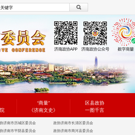
设为首页
|
繁體
繁體
“商量”
区县政协
院
《济南文史》
一图千言
协济南市历城区委员会
政协济南市长清区委员会
协济南市平阴县委员会
政协济南市商河县委员会