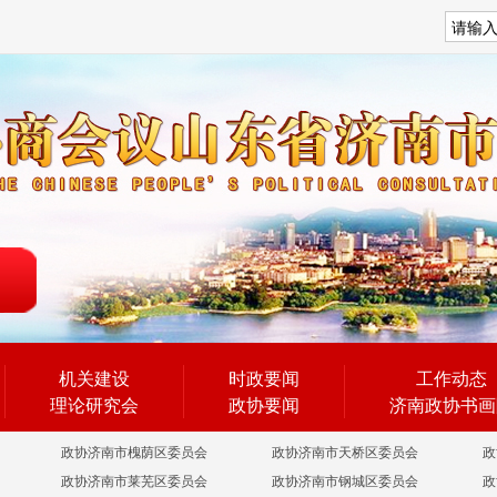
搜索
机关建设
时政要闻
工作动态
理论研究会
政协要闻
济南政协书画
政协济南市槐荫区委员会
政协济南市天桥区委员会
政
政协济南市莱芜区委员会
政协济南市钢城区委员会
政