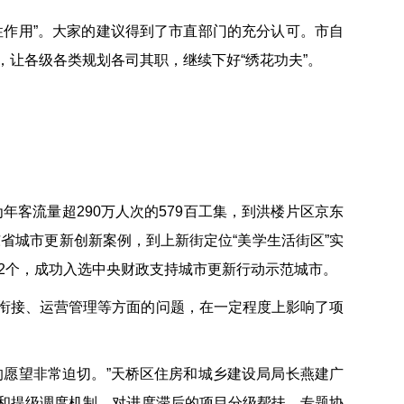
性作用”。大家的建议得到了市直部门的充分认可。市自
让各级各类规划各司其职，继续下好“绣花功夫”。
年客流量超290万人次的579百工集，到洪楼片区京东
东省城市更新创新案例，到上新街定位“美学生活街区”实
2个，成功入选中央财政支持城市更新行动示范城市。
衔接、运营管理等方面的问题，在一定程度上影响了项
的愿望非常迫切。”天桥区住房和城乡建设局局长燕建广
和提级调度机制，对进度滞后的项目分级帮扶、专题协