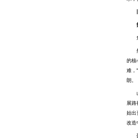
的核
难，
朗。
展路
始出
改造