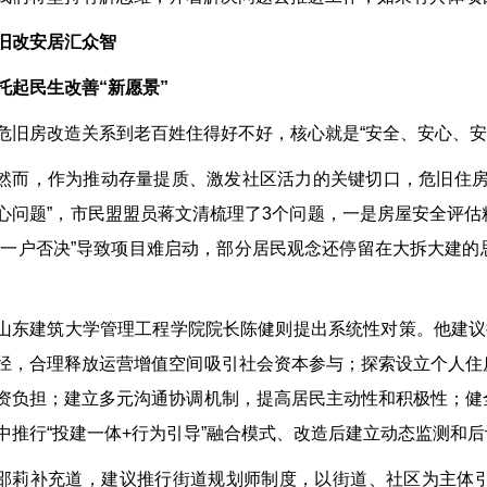
旧改安居汇众智
托起民生改善“新愿景”
危旧房改造关系到老百姓住得好不好，核心就是“安全、安心、安
然而，作为推动存量提质、激发社区活力的关键切口，危旧住房
心问题”，市民盟盟员蒋文清梳理了3个问题，一是房屋安全评
“一户否决”导致项目难启动，部分居民观念还停留在大拆大建
山东建筑大学管理工程学院院长陈健则提出系统性对策。他建议
径，合理释放运营增值空间吸引社会资本参与；探索设立个人住
资负担；建立多元沟通协调机制，提高居民主动性和积极性；健
中推行“投建一体+行为引导”融合模式、改造后建立动态监测和
邵莉补充道，建议推行街道规划师制度，以街道、社区为主体