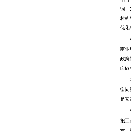
调；
村的
优化
商业
政策
面做
衡问
是安
把工
示，