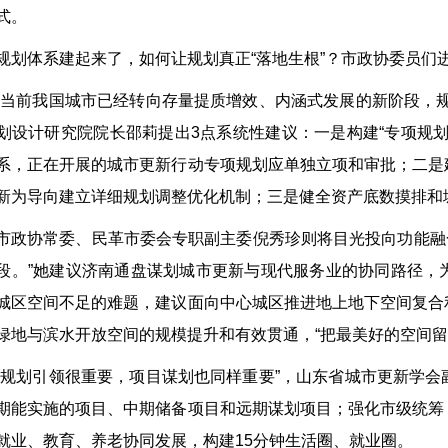
式。
规划体系建起来了，如何让规划真正“落地生根”？市政协委员们
“当前我国城市已经转向存量提质增效、内涵式发展的新阶段，
划设计研究院院长邵莉提出3点系统性建议：一是构建“专项规
系，正在开展的城市更新行动专项规划应单独立项和审批；二是
新为导向建立详细规划调整优化机制；三是健全资产底数摸排和
市政协常委、民革市委会专职副主委倪秀珍则将目光投向功能融合
段。”她建议济南通盘谋划城市更新与现代服务业的协同路径，
城区空间不足的难题，建议面向中心城区推进地上地下空间复合
绿地与滨水开放空间的规模提升和有效贯通，“把最美好的空间留
“规划引领很重要，项目谋划也同样重要”，山东省城市更新学
期能实施的项目、中期储备项目和远期谋划项目；强化市级统筹
就业、教育、养老协同发展，构建15分钟生活圈、就业圈。