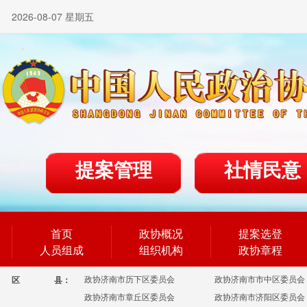
2026-08-07 星期五
提案管理
社情民意
首页
政协概况
提案选登
人员组成
组织机构
政协章程
政协济南市历下区委员会
政协济南市市中区委员会
区
县：
政协济南市章丘区委员会
政协济南市济阳区委员会