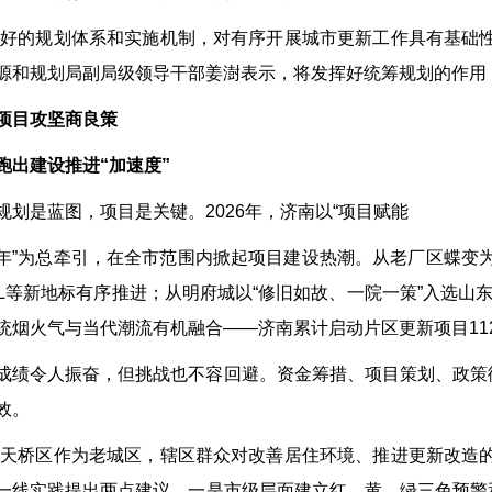
“好的规划体系和实施机制，对有序开展城市更新工作具有基础
源和规划局副局级领导干部姜澍表示，将发挥好统筹规划的作用，
项目攻坚商良策
跑出建设推进“加速度”
规划是蓝图，项目是关键。2026年，济南以“项目赋能
年”为总牵引，在全市范围内掀起项目建设热潮。从老厂区蝶变为
LL等新地标有序推进；从明府城以“修旧如故、一院一策”入选山
统烟火气与当代潮流有机融合——济南累计启动片区更新项目11
成绩令人振奋，但挑战也不容回避。资金筹措、项目策划、政策
效。
“天桥区作为老城区，辖区群众对改善居住环境、推进更新改造
一线实践提出两点建议，一是市级层面建立红、黄、绿三色预警