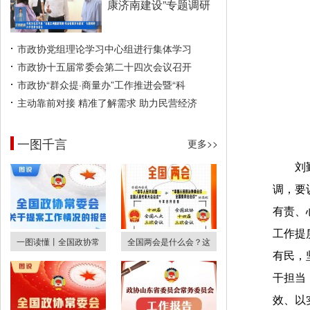
康济南建设”专题调研
市政协党组理论学习中心组进行集体学习
市政协十五届常委会第二十四次会议召开
市政协“群众提·商量办”工作推进会暨“科
主动靠前对接 精准了解需求 助力民营经济
一图千言
更多>>
刘
调，要
有责、
工作提
一图读懂丨全国政协常
全国两会是什么会？这
有民，
干担当
效、以