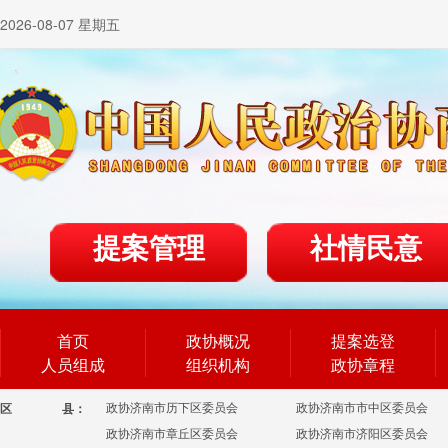
2026-08-07 星期五
提案管理
社情民意
首页
政协概况
提案选登
人员组成
组织机构
政协章程
政协济南市历下区委员会
政协济南市市中区委员会
区
县：
政协济南市章丘区委员会
政协济南市济阳区委员会