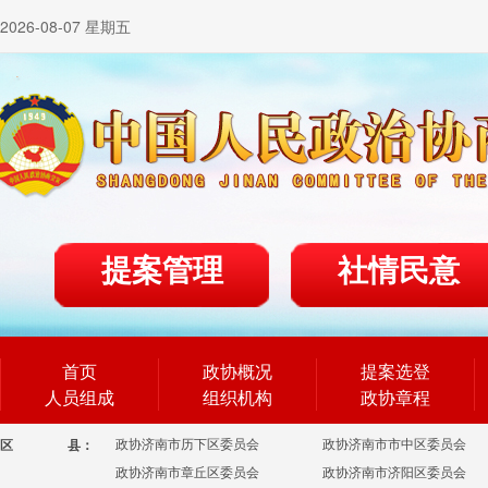
2026-08-07 星期五
提案管理
社情民意
首页
政协概况
提案选登
人员组成
组织机构
政协章程
政协济南市历下区委员会
政协济南市市中区委员会
区
县：
政协济南市章丘区委员会
政协济南市济阳区委员会