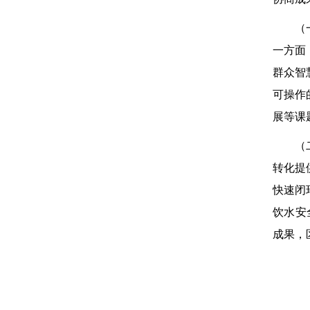
（
一方面
群众智
可操作
展等课
（
转化提
快速闭
饮水安
成果，