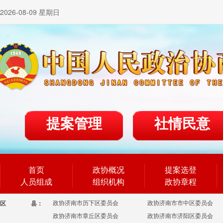
2026-08-09 星期日
提案管理
社情民意
首页
政协概况
提案选登
人员组成
组织机构
政协章程
政协济南市历下区委员会
政协济南市市中区委员会
区
县：
政协济南市章丘区委员会
政协济南市济阳区委员会