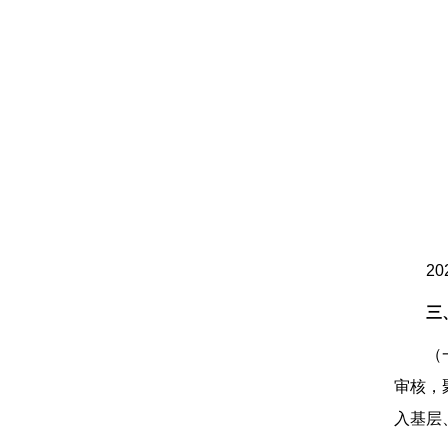
2
三
（
审核，
入基层