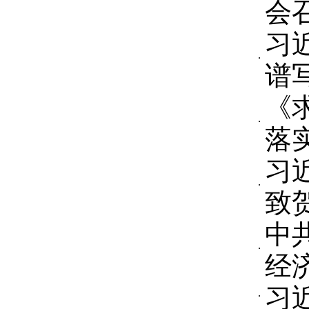
会
习
谱
《
落
习
致
中
经
习