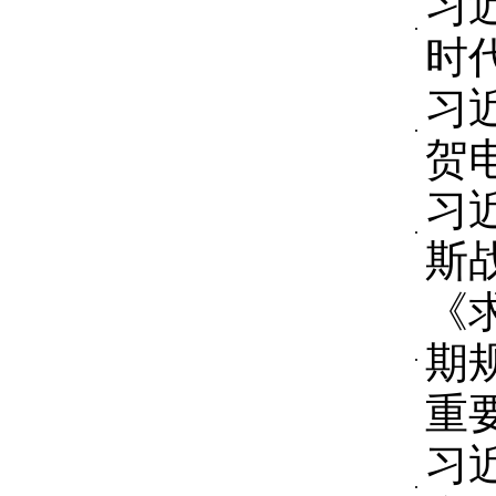
习
时
习
贺
习
斯
《
期
重
习