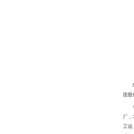
团股
厂，
工说