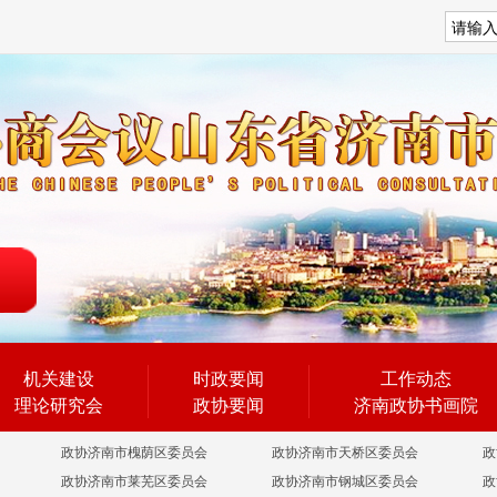
搜索
机关建设
时政要闻
工作动态
理论研究会
政协要闻
济南政协书画院
政协济南市槐荫区委员会
政协济南市天桥区委员会
政
政协济南市莱芜区委员会
政协济南市钢城区委员会
政