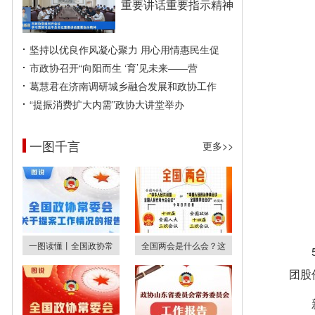
重要讲话重要指示精神
坚持以优良作风凝心聚力 用心用情惠民生促
市政协召开“向阳而生 ‘育’见未来——营
葛慧君在济南调研城乡融合发展和政协工作
“提振消费扩大内需”政协大讲堂举办
一图千言
更多>>
一图读懂丨全国政协常
全国两会是什么会？这
团股