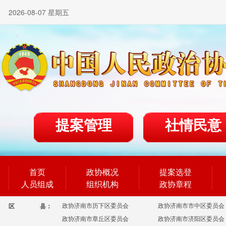
2026-08-07 星期五
提案管理
社情民意
首页
政协概况
提案选登
人员组成
组织机构
政协章程
政协济南市历下区委员会
政协济南市市中区委员会
区
县：
政协济南市章丘区委员会
政协济南市济阳区委员会