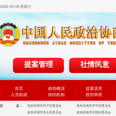
2026-08-08 星期六
提案管理
社情民意
首页
政协概况
提案选登
人员组成
组织机构
政协章程
政协济南市历下区委员会
政协济南市市中区委员会
区
县：
政协济南市章丘区委员会
政协济南市济阳区委员会