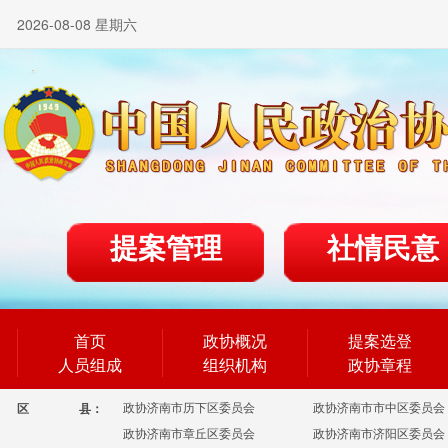
2026-08-08 星期六
提案管理
社情民意
首页
政协概况
提案选登
人员组成
组织机构
政协章程
政协济南市历下区委员会
政协济南市市中区委员会
区
县：
政协济南市章丘区委员会
政协济南市济阳区委员会