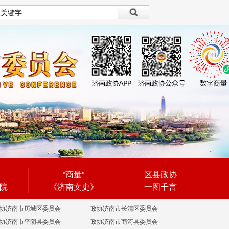
设为首页
|
繁體
繁體
“商量”
区县政协
院
《济南文史》
一图千言
协济南市历城区委员会
政协济南市长清区委员会
协济南市平阴县委员会
政协济南市商河县委员会