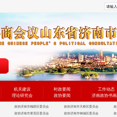
搜索
机关建设
时政要闻
工作动态
理论研究会
政协要闻
济南政协书画
政协济南市槐荫区委员会
政协济南市天桥区委员会
政
政协济南市莱芜区委员会
政协济南市钢城区委员会
政