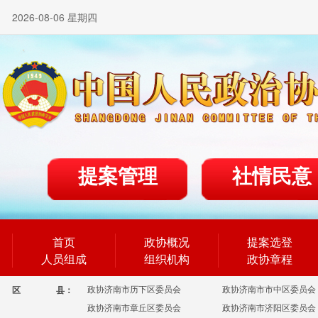
2026-08-06 星期四
提案管理
社情民意
首页
政协概况
提案选登
人员组成
组织机构
政协章程
政协济南市历下区委员会
政协济南市市中区委员会
区
县：
政协济南市章丘区委员会
政协济南市济阳区委员会