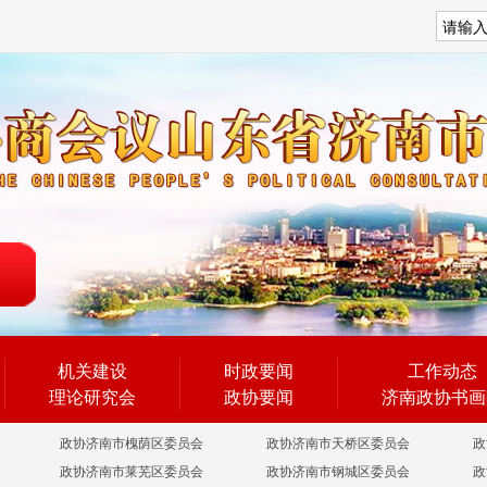
搜索
机关建设
时政要闻
工作动态
理论研究会
政协要闻
济南政协书画
政协济南市槐荫区委员会
政协济南市天桥区委员会
政
政协济南市莱芜区委员会
政协济南市钢城区委员会
政