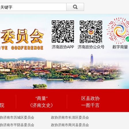
设为首页
|
繁體
繁體
“商量”
区县政协
院
《济南文史》
一图千言
协济南市历城区委员会
政协济南市长清区委员会
协济南市平阴县委员会
政协济南市商河县委员会