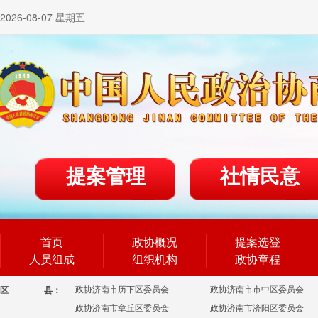
2026-08-07 星期五
提案管理
社情民意
首页
政协概况
提案选登
人员组成
组织机构
政协章程
政协济南市历下区委员会
政协济南市市中区委员会
区
县：
政协济南市章丘区委员会
政协济南市济阳区委员会