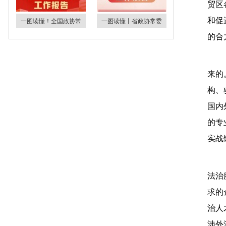
贸区
一图读懂！全国政协常
一图读懂丨省政协常委
和促
的合
来的
构、
国内
的专
实战
法治
求的
治人
涉外