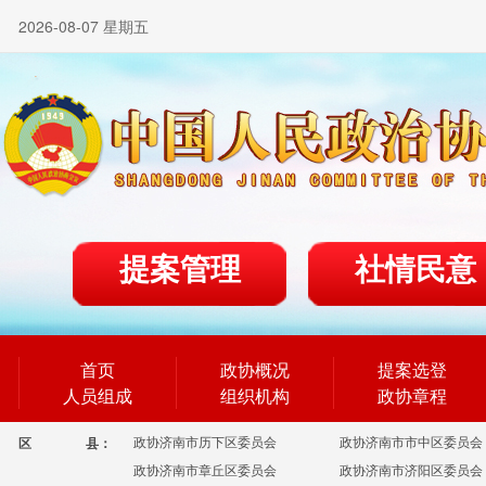
2026-08-07 星期五
提案管理
社情民意
首页
政协概况
提案选登
人员组成
组织机构
政协章程
政协济南市历下区委员会
政协济南市市中区委员会
区
县：
政协济南市章丘区委员会
政协济南市济阳区委员会