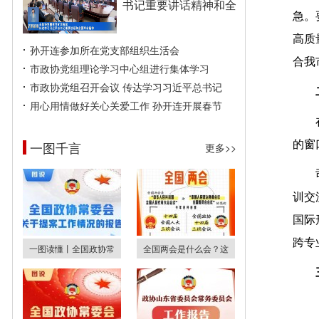
书记重要讲话精神和全
急。
高质
孙开连参加所在党支部组织生活会
合我
市政协党组理论学习中心组进行集体学习
市政协党组召开会议 传达学习习近平总书记
用心用情做好关心关爱工作 孙开连开展春节
一图千言
的窗
更多>>
训交
国际
跨专
一图读懂丨全国政协常
全国两会是什么会？这