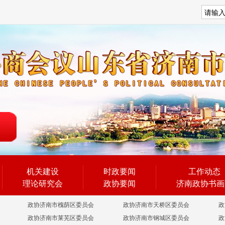
搜索
机关建设
时政要闻
工作动态
理论研究会
政协要闻
济南政协书画
政协济南市槐荫区委员会
政协济南市天桥区委员会
政
政协济南市莱芜区委员会
政协济南市钢城区委员会
政