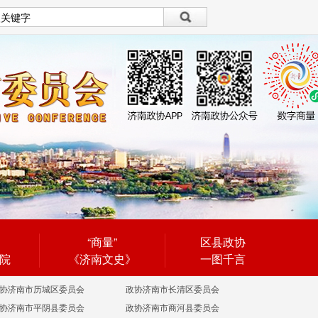
设为首页
|
繁體
繁體
“商量”
区县政协
院
《济南文史》
一图千言
协济南市历城区委员会
政协济南市长清区委员会
协济南市平阴县委员会
政协济南市商河县委员会