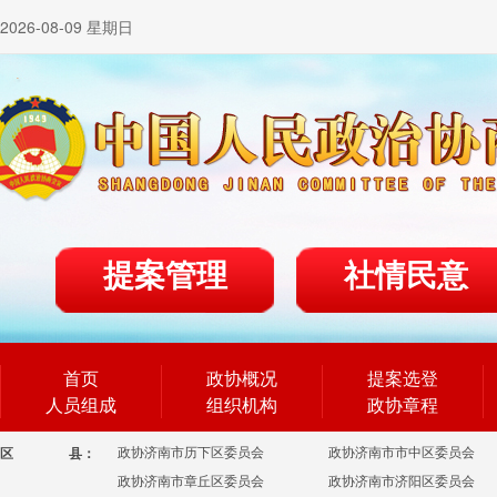
2026-08-09 星期日
提案管理
社情民意
首页
政协概况
提案选登
人员组成
组织机构
政协章程
政协济南市历下区委员会
政协济南市市中区委员会
区
县：
政协济南市章丘区委员会
政协济南市济阳区委员会