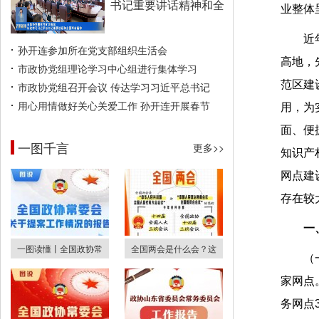
书记重要讲话精神和全
业整体
近
孙开连参加所在党支部组织生活会
高地，
市政协党组理论学习中心组进行集体学习
范区建
市政协党组召开会议 传达学习习近平总书记
用心用情做好关心关爱工作 孙开连开展春节
用，为
面、便
一图千言
更多>>
知识产
网点建
存在较
一
一图读懂丨全国政协常
全国两会是什么会？这
（
家网点
务网点