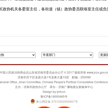
区政协机关各委室主任，各街道（镇）政协委员联络室主任或负
府门户网站
人民政协网
联合日报
凯风网
中国人民政治协商会议山东省济南市委员会办公厅 © 2017 版权所有 www.jnzx.gov.c
济南市历下区龙鼎大道1号龙奥大厦15层 邮编：250099
eneral Office, Jinan Committee, Chinese People's Political Consultative Conferen
主办：济南市政协办公厅 承办：济南广播电视台新媒体中心
Design by
ijntv.cn
鲁ICP备19000465号
鲁公网安备 37010202000607号