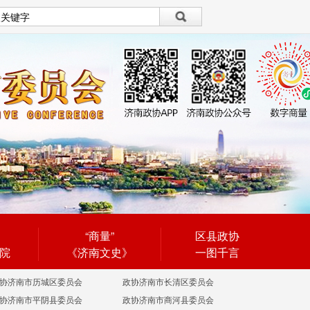
设为首页
|
繁體
繁體
“商量”
区县政协
院
《济南文史》
一图千言
协济南市历城区委员会
政协济南市长清区委员会
协济南市平阴县委员会
政协济南市商河县委员会