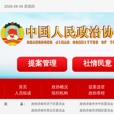
2026-08-06 星期四
提案管理
社情民意
首页
政协概况
提案选登
人员组成
组织机构
政协章程
政协济南市历下区委员会
政协济南市市中区委员会
区
县：
政协济南市章丘区委员会
政协济南市济阳区委员会