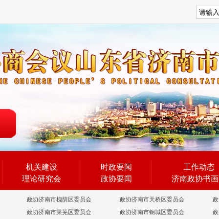
搜索
机关建设
时政要闻
工作动态
理论研究会
政协要闻
济南政协书画
政协济南市槐荫区委员会
政协济南市天桥区委员会
政
政协济南市莱芜区委员会
政协济南市钢城区委员会
政