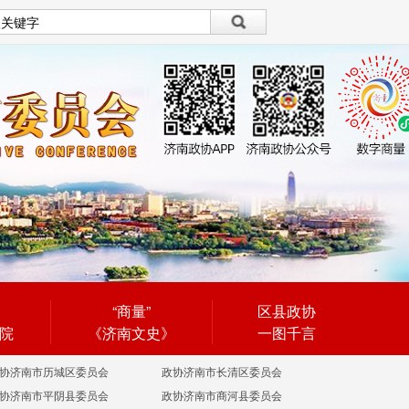
设为首页
|
繁體
繁體
“商量”
区县政协
院
《济南文史》
一图千言
协济南市历城区委员会
政协济南市长清区委员会
协济南市平阴县委员会
政协济南市商河县委员会