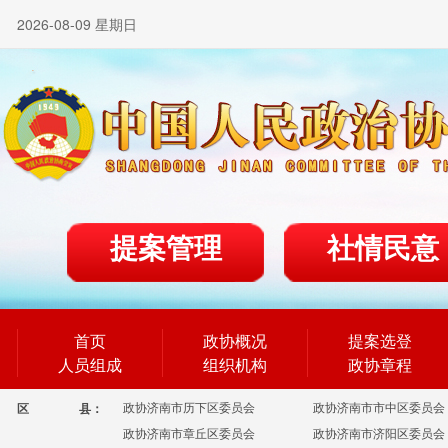
2026-08-09 星期日
提案管理
社情民意
首页
政协概况
提案选登
人员组成
组织机构
政协章程
政协济南市历下区委员会
政协济南市市中区委员会
区
县：
政协济南市章丘区委员会
政协济南市济阳区委员会