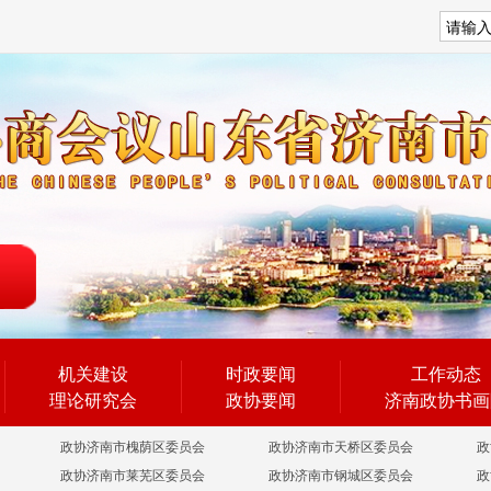
搜索
机关建设
时政要闻
工作动态
理论研究会
政协要闻
济南政协书画
政协济南市槐荫区委员会
政协济南市天桥区委员会
政
政协济南市莱芜区委员会
政协济南市钢城区委员会
政