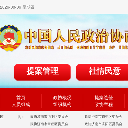
2026-08-06 星期四
提案管理
社情民意
首页
政协概况
提案选登
人员组成
组织机构
政协章程
政协济南市历下区委员会
政协济南市市中区委员会
区
县：
政协济南市章丘区委员会
政协济南市济阳区委员会