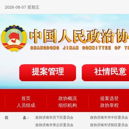
2026-08-07 星期五
提案管理
社情民意
首页
政协概况
提案选登
人员组成
组织机构
政协章程
政协济南市历下区委员会
政协济南市市中区委员会
区
县：
政协济南市章丘区委员会
政协济南市济阳区委员会