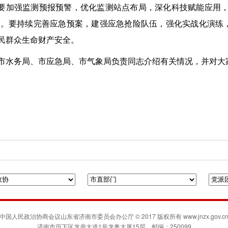
要加强监测预报预警，优化监测站点布局，深化科技赋能应用，
”。要持续完善应急预案，建强应急抢险队伍，强化实战化演练
民群众生命财产安全。
市水务局、市应急局、市气象局负责同志介绍有关情况，并对大
府门户网站
人民政协网
联合日报
凯风网
中国人民政治协商会议山东省济南市委员会办公厅 © 2017 版权所有 www.jnzx.gov.c
济南市历下区龙鼎大道1号龙奥大厦15层 邮编：250099