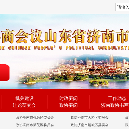
搜索
机关建设
时政要闻
工作动态
理论研究会
政协要闻
济南政协书画
政协济南市槐荫区委员会
政协济南市天桥区委员会
政
政协济南市莱芜区委员会
政协济南市钢城区委员会
政