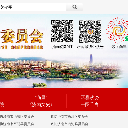
设为首页
|
繁體
繁體
“商量”
区县政协
院
《济南文史》
一图千言
协济南市历城区委员会
政协济南市长清区委员会
协济南市平阴县委员会
政协济南市商河县委员会