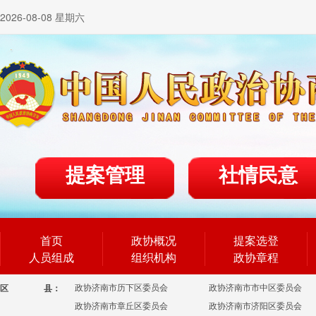
2026-08-08 星期六
提案管理
社情民意
首页
政协概况
提案选登
人员组成
组织机构
政协章程
政协济南市历下区委员会
政协济南市市中区委员会
区
县：
政协济南市章丘区委员会
政协济南市济阳区委员会