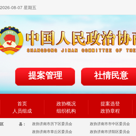
2026-08-07 星期五
提案管理
社情民意
首页
政协概况
提案选登
人员组成
组织机构
政协章程
政协济南市历下区委员会
政协济南市市中区委员会
区
县：
政协济南市章丘区委员会
政协济南市济阳区委员会