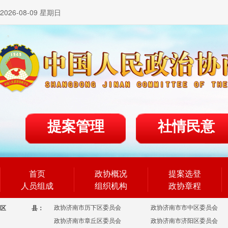
2026-08-09 星期日
提案管理
社情民意
首页
政协概况
提案选登
人员组成
组织机构
政协章程
政协济南市历下区委员会
政协济南市市中区委员会
区
县：
政协济南市章丘区委员会
政协济南市济阳区委员会