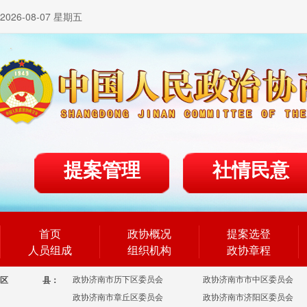
2026-08-07 星期五
提案管理
社情民意
首页
政协概况
提案选登
人员组成
组织机构
政协章程
政协济南市历下区委员会
政协济南市市中区委员会
区
县：
政协济南市章丘区委员会
政协济南市济阳区委员会