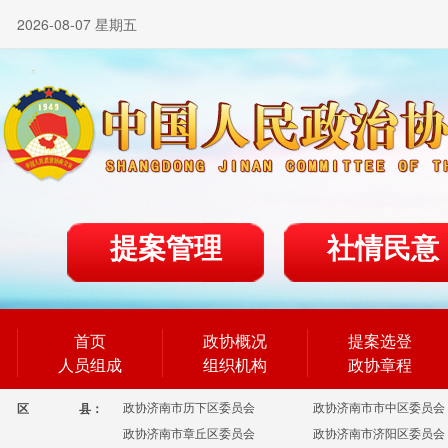
2026-08-07 星期五
提案管理
社情民意
首页
政协概况
提案选登
人员组成
组织机构
政协章程
政协济南市历下区委员会
政协济南市市中区委员会
区
县：
政协济南市章丘区委员会
政协济南市济阳区委员会