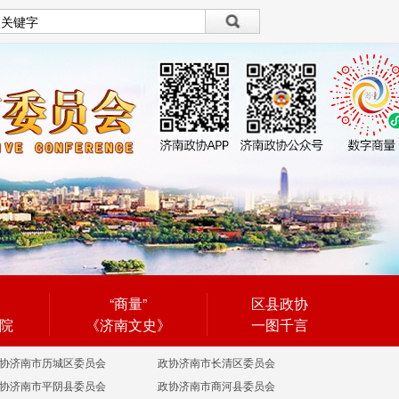
设为首页
|
繁體
繁體
“商量”
区县政协
院
《济南文史》
一图千言
协济南市历城区委员会
政协济南市长清区委员会
协济南市平阴县委员会
政协济南市商河县委员会