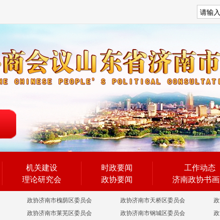
搜索
机关建设
时政要闻
工作动态
理论研究会
政协要闻
济南政协书画
政协济南市槐荫区委员会
政协济南市天桥区委员会
政
政协济南市莱芜区委员会
政协济南市钢城区委员会
政