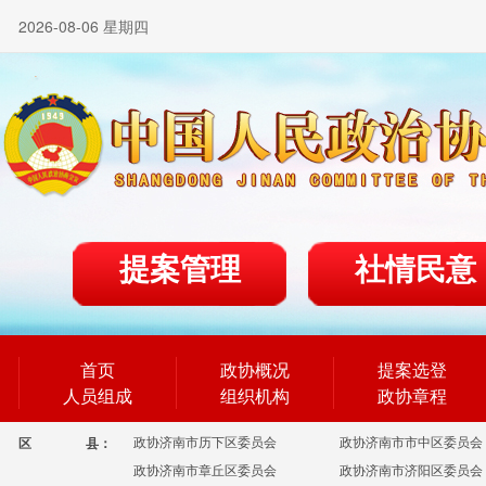
2026-08-06 星期四
提案管理
社情民意
首页
政协概况
提案选登
人员组成
组织机构
政协章程
政协济南市历下区委员会
政协济南市市中区委员会
区
县：
政协济南市章丘区委员会
政协济南市济阳区委员会