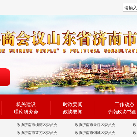
搜索
机关建设
时政要闻
工作动态
理论研究会
政协要闻
济南政协书画
政协济南市槐荫区委员会
政协济南市天桥区委员会
政
政协济南市莱芜区委员会
政协济南市钢城区委员会
政