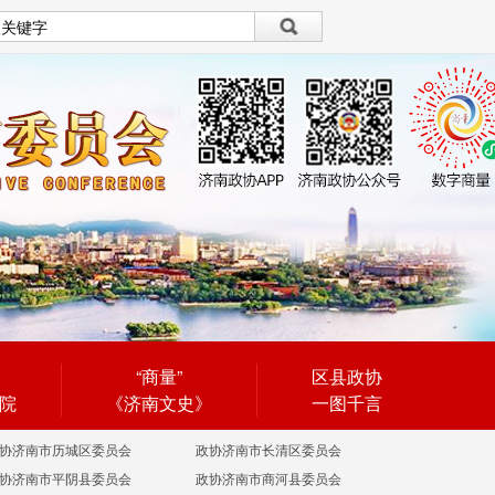
设为首页
|
繁體
繁體
“商量”
区县政协
院
《济南文史》
一图千言
协济南市历城区委员会
政协济南市长清区委员会
协济南市平阴县委员会
政协济南市商河县委员会