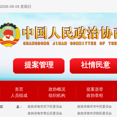
2026-08-09 星期日
提案管理
社情民意
首页
政协概况
提案选登
人员组成
组织机构
政协章程
政协济南市历下区委员会
政协济南市市中区委员会
区
县：
政协济南市章丘区委员会
政协济南市济阳区委员会