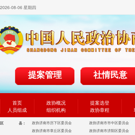
2026-08-06 星期四
提案管理
社情民意
首页
政协概况
提案选登
人员组成
组织机构
政协章程
政协济南市历下区委员会
政协济南市市中区委员会
区
县：
政协济南市章丘区委员会
政协济南市济阳区委员会