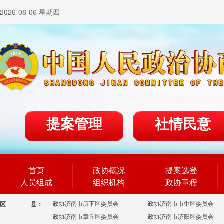
2026-08-06 星期四
提案管理
社情民意
首页
政协概况
提案选登
人员组成
组织机构
政协章程
政协济南市历下区委员会
政协济南市市中区委员会
区
县：
政协济南市章丘区委员会
政协济南市济阳区委员会