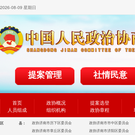
2026-08-09 星期日
提案管理
社情民意
首页
政协概况
提案选登
人员组成
组织机构
政协章程
政协济南市历下区委员会
政协济南市市中区委员会
区
县：
政协济南市章丘区委员会
政协济南市济阳区委员会