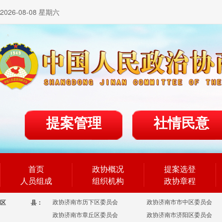
2026-08-08 星期六
提案管理
社情民意
首页
政协概况
提案选登
人员组成
组织机构
政协章程
政协济南市历下区委员会
政协济南市市中区委员会
区
县：
政协济南市章丘区委员会
政协济南市济阳区委员会