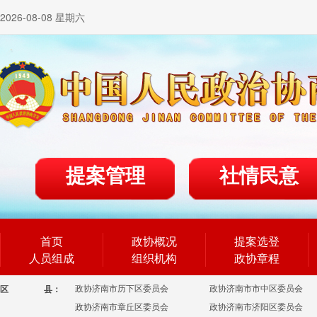
2026-08-08 星期六
提案管理
社情民意
首页
政协概况
提案选登
人员组成
组织机构
政协章程
政协济南市历下区委员会
政协济南市市中区委员会
区
县：
政协济南市章丘区委员会
政协济南市济阳区委员会