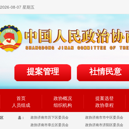
2026-08-07 星期五
提案管理
社情民意
首页
政协概况
提案选登
人员组成
组织机构
政协章程
政协济南市历下区委员会
政协济南市市中区委员会
区
县：
政协济南市章丘区委员会
政协济南市济阳区委员会