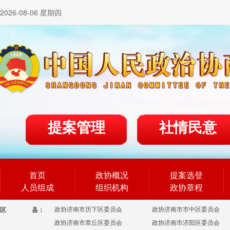
2026-08-06 星期四
提案管理
社情民意
首页
政协概况
提案选登
人员组成
组织机构
政协章程
政协济南市历下区委员会
政协济南市市中区委员会
区
县：
政协济南市章丘区委员会
政协济南市济阳区委员会