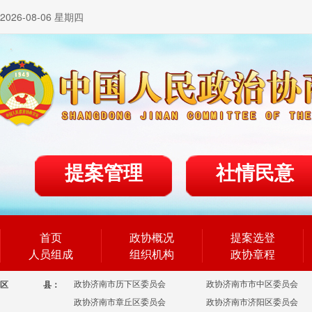
2026-08-06 星期四
提案管理
社情民意
首页
政协概况
提案选登
人员组成
组织机构
政协章程
政协济南市历下区委员会
政协济南市市中区委员会
区
县：
政协济南市章丘区委员会
政协济南市济阳区委员会