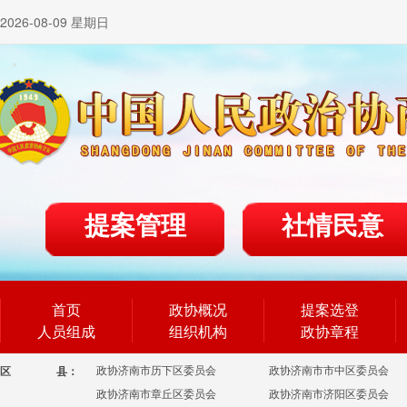
2026-08-09 星期日
提案管理
社情民意
首页
政协概况
提案选登
人员组成
组织机构
政协章程
政协济南市历下区委员会
政协济南市市中区委员会
区
县：
政协济南市章丘区委员会
政协济南市济阳区委员会