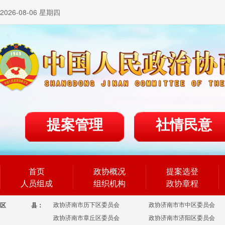
2026-08-06 星期四
提案管理
社情民意
首页
政协概况
提案选登
人员组成
组织机构
政协章程
政协济南市历下区委员会
政协济南市市中区委员会
区
县：
政协济南市章丘区委员会
政协济南市济阳区委员会