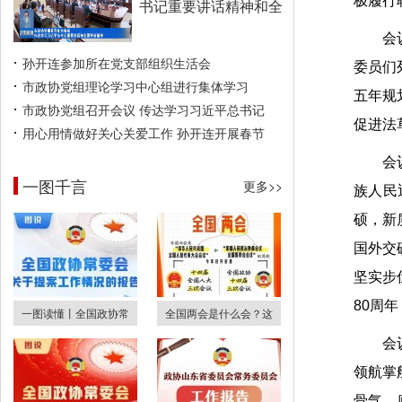
极履行
书记重要讲话精神和全
会
孙开连参加所在党支部组织生活会
委员们
市政协党组理论学习中心组进行集体学习
五年规
市政协党组召开会议 传达学习习近平总书记
促进法
用心用情做好关心关爱工作 孙开连开展春节
会
一图千言
更多>>
族人民
硕，新
国外交
坚实步
80周
一图读懂丨全国政协常
全国两会是什么会？这
会
领航掌
骨气、