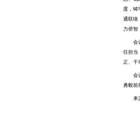
度，铸
通联络
力侨智
会
任担当
正、干
会
勇毅前
来