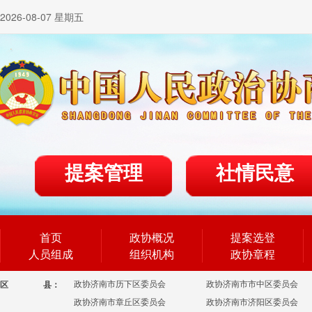
2026-08-07 星期五
提案管理
社情民意
首页
政协概况
提案选登
人员组成
组织机构
政协章程
政协济南市历下区委员会
政协济南市市中区委员会
区
县：
政协济南市章丘区委员会
政协济南市济阳区委员会