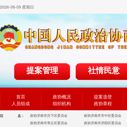
2026-08-09 星期日
提案管理
社情民意
首页
政协概况
提案选登
人员组成
组织机构
政协章程
政协济南市历下区委员会
政协济南市市中区委员会
区
县：
政协济南市章丘区委员会
政协济南市济阳区委员会