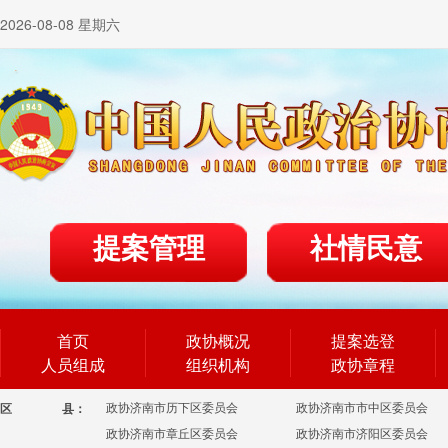
2026-08-08 星期六
提案管理
社情民意
首页
政协概况
提案选登
人员组成
组织机构
政协章程
政协济南市历下区委员会
政协济南市市中区委员会
区
县：
政协济南市章丘区委员会
政协济南市济阳区委员会