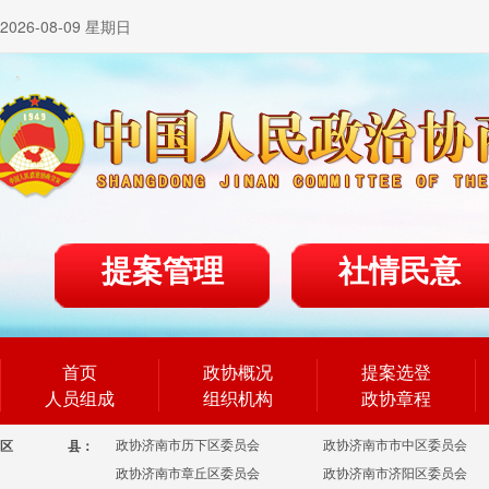
2026-08-09 星期日
提案管理
社情民意
首页
政协概况
提案选登
人员组成
组织机构
政协章程
政协济南市历下区委员会
政协济南市市中区委员会
区
县：
政协济南市章丘区委员会
政协济南市济阳区委员会