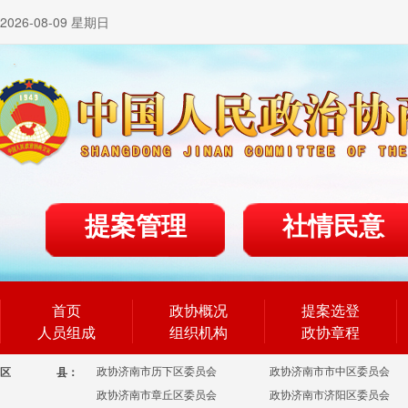
2026-08-09 星期日
提案管理
社情民意
首页
政协概况
提案选登
人员组成
组织机构
政协章程
政协济南市历下区委员会
政协济南市市中区委员会
区
县：
政协济南市章丘区委员会
政协济南市济阳区委员会