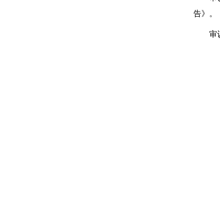
告》。
审