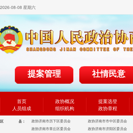
2026-08-08 星期六
提案管理
社情民意
首页
政协概况
提案选登
人员组成
组织机构
政协章程
政协济南市历下区委员会
政协济南市市中区委员会
区
县：
政协济南市章丘区委员会
政协济南市济阳区委员会