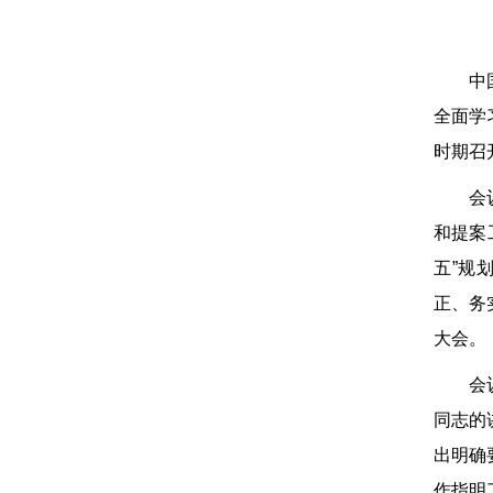
中
全面学
时期召
会
和提案
五”规
正、务
大会。
会
同志的
出明确
作指明